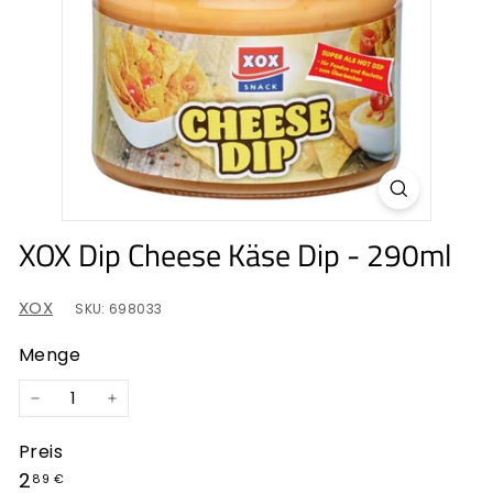
d
e
XOX Dip Cheese Käse Dip - 290ml
XOX
SKU: 698033
Menge
−
+
Preis
Normaler
2,89
2
89 €