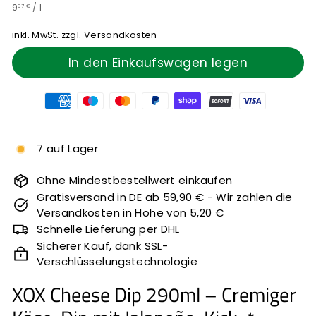
9,97
Preis
9
/
l
€
97 €
€
inkl. MwSt. zzgl.
Versandkosten
In den Einkaufswagen legen
7 auf Lager
Ohne Mindestbestellwert einkaufen
Gratisversand in DE ab 59,90 € - Wir zahlen die
Versandkosten in Höhe von 5,20 €
Schnelle Lieferung per DHL
Sicherer Kauf, dank SSL-
Verschlüsselungstechnologie
XOX Cheese Dip 290ml – Cremiger